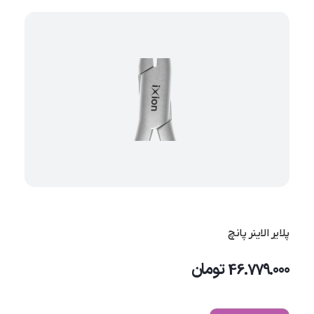
پلایر الاینر پانچ
46.779.000
تومان