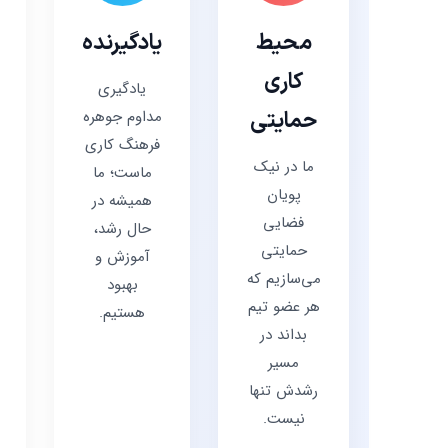
محیط
یادگیرنده
کاری
یادگیری
حمایتی
مداوم جوهره
فرهنگ کاری
ما در نیک
ماست؛ ما
پویان
همیشه در
فضایی
حال رشد،
حمایتی
آموزش و
می‌سازیم که
بهبود
هر عضو تیم
هستیم.
بداند در
مسیر
رشدش تنها
نیست.