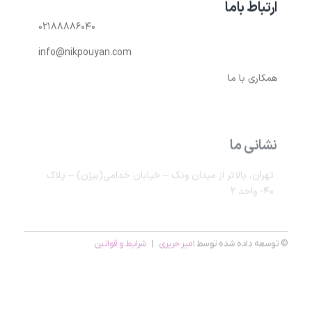
ارتباط باما
۰۲۱۸۸۸۸۶۰۴۰
info@nikpouyan.com
همکاری با ما
نشانی ما
تهران، بالاتر از میدان ونک – خیابان خدامی(بیژن) – پلاک
۴۰- واحد ۲
© توسعه داده شده توسط
امیر حریری
|
شرایط و قوانین