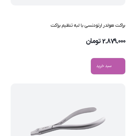
براکت هولدر ارتودنسی با لبه تنظیم براکت
2.879.000
تومان
سبد خرید