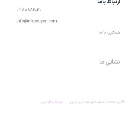
ارتباط باما
۰۲۱۸۸۸۸۶۰۴۰
info@nikpouyan.com
همکاری با ما
نشانی ما
تهران، بالاتر از میدان ونک – خیابان خدامی(بیژن) – پلاک
۴۰- واحد ۲
© توسعه داده شده توسط
امیر حریری
|
شرایط و قوانین