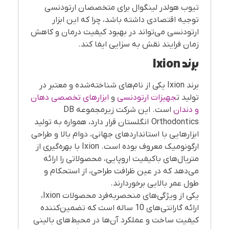
تیوب هولدر لینگوال برای متخصصان ارتودنسی
توجیه اقتصادی داشته باشد، چرا که این ابزار
ارتودنسی می‌تواند در بهبود کیفیت درمان و کاهش
زمان فرایند نقش به سزایی ایفا کند.
برند
Ixion
برند Ixion یکی از نام‌های شناخته‌شده و معتبر در
تولید ت
جهیزات ارتودنسی
و
ابزارهای تخصصی دهان
و دندان
است. این شرکت زیرمجموعه DB
Orthodontics انگلستان قرار دارد، همواره به تولید
ابزارهایی با استانداردهای جهانی، دوام بالا و طراحی
ارگونومیک معروف بوده است. Ixion با بهره‌گیری از
متریال‌های باکیفیت اروپایی، محصولاتی را ارائه
می‌دهد که در عین ظرافت طراحی، از استحکام و
طول عمر بالایی برخوردارند.
یکی از ویژگی‌های منحصربه‌فرد محصولات Ixion،
ارائه گارانتی‌های 10 ساله است که تضمین‌کننده
کیفیت ساخت و عملکرد آن‌ها در محیط‌های بالینی