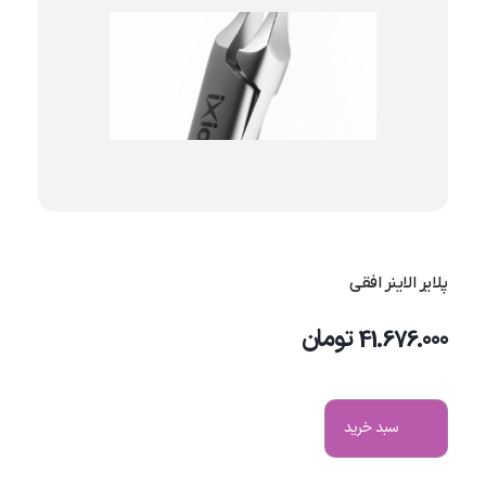
پلایر الاینر افقی
41.676.000
تومان
سبد خرید