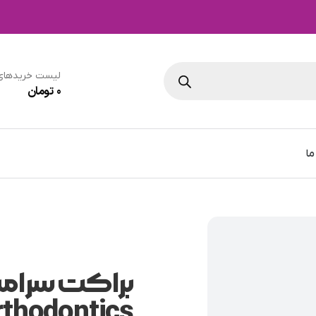
لیست خریدهای
0
تومان
ما
rthodontics