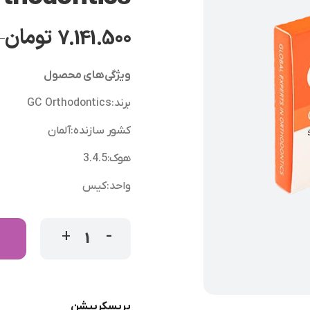
7.141.500
تومان
–
ویژگی‌های محصول
برند
:
GC Orthodontics
کشور سازنده
:
آلمان
هوک
:
3.4.5
واحد
:
کیس
پریسکریپشن