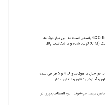
در دنیای امروز دندانپزشکی، زیبایی و عملکرد به‌طور هم‌زمان اهمیت یافته‌اند. براکت سرامیکی Chic از برند GC Orthodontics پاسخی است به این نیاز دوگانه،
ارائه‌دهنده ترکیبی از طراحی زیبا و عملکرد بالینی بی‌نقص. این براکت با استفاده از فناوری پیشرفته قالب‌گیری سرامیک (CIM) تولید شده و با شفافیت بالا،
براکت سرامیکی Chic در دو پریسکریپشن اصلی MBT و Roth و در دو سایز اسلات 0.018 و 0.022 اینچ عرضه می‌شود. هر مدل با هوک‌های 3، 4 و 5 طراحی شده
ن و آناتومی دهان و دندان بیمار،
ان‌های خاص عرضه می‌شوند. این انعطاف‌پذیری در