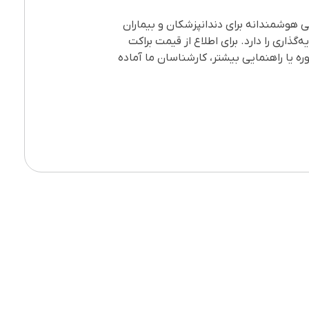
ی برجسته و تنوع مدل‌های ارائه‌شده، خرید براکت سرامیکی Chic از برند GC Orthodontics انتخابی هوشمندانه برای دندانپزشکان و بیماران
زش سرمایه‌گذاری را دارد. برای اطلاع از قیمت براکت
ه یا راهنمایی بیشتر، کارشناسان ما آماده