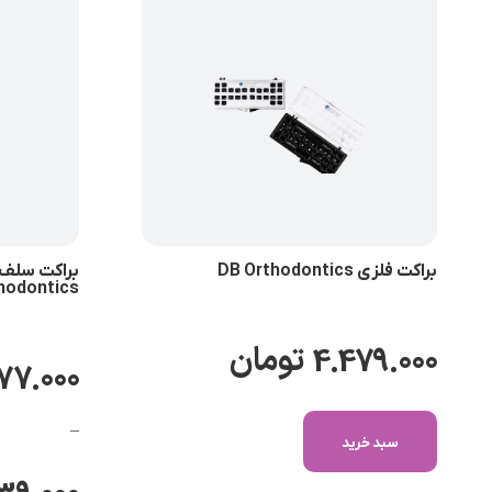
براکت فلزی DB Orthodontics
hodontics
4.479.000
تومان
77.000
–
سبد خرید