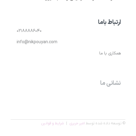
ارتباط باما
۰۲۱۸۸۸۸۶۰۴۰
info@nikpouyan.com
همکاری با ما
نشانی ما
تهران، بالاتر از میدان ونک – خیابان خدامی(بیژن) – پلاک
۴۰- واحد ۲
© توسعه داده شده توسط
امیر حریری
|
شرایط و قوانین