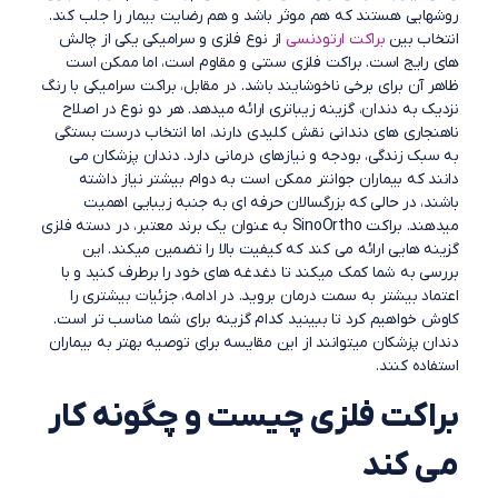
روشهایی هستند که هم موثر باشد و هم رضایت بیمار را جلب کند.
انتخاب بین
براکت ارتودنسی
از نوع فلزی و سرامیکی یکی از چالش
های رایج است. براکت فلزی سنتی و مقاوم است، اما ممکن است
ظاهر آن برای برخی ناخوشایند باشد. در مقابل، براکت سرامیکی با رنگ
نزدیک به دندان، گزینه زیباتری ارائه میدهد. هر دو نوع در اصلاح
ناهنجاری های دندانی نقش کلیدی دارند، اما انتخاب درست بستگی
به سبک زندگی، بودجه و نیازهای درمانی دارد. دندان پزشکان می
دانند که بیماران جوانتر ممکن است به دوام بیشتر نیاز داشته
باشند، در حالی که بزرگسالان حرفه ای به جنبه زیبایی اهمیت
میدهند. براکت SinoOrtho به عنوان یک برند معتبر، در دسته فلزی
گزینه هایی ارائه می کند که کیفیت بالا را تضمین میکند. این
بررسی به شما کمک میکند تا دغدغه های خود را برطرف کنید و با
اعتماد بیشتر به سمت درمان بروید. در ادامه، جزئیات بیشتری را
کاوش خواهیم کرد تا ببینید کدام گزینه برای شما مناسب تر است.
دندان پزشکان میتوانند از این مقایسه برای توصیه بهتر به بیماران
استفاده کنند.
براکت فلزی چیست و چگونه کار
می کند