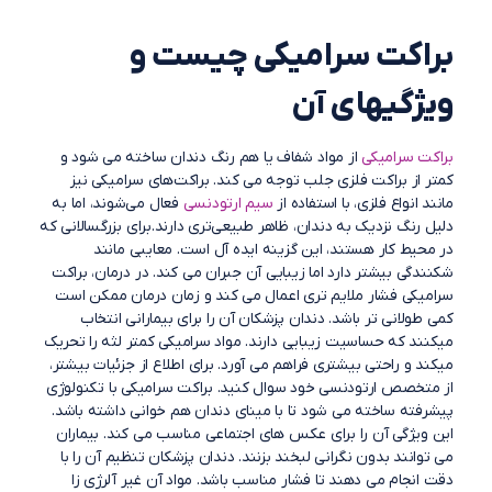
براکت سرامیکی چیست و
ویژگیهای آن
براکت سرامیکی
از مواد شفاف یا هم رنگ دندان ساخته می شود و
کمتر از براکت فلزی جلب توجه می کند. براکت‌های سرامیکی نیز
مانند انواع فلزی، با استفاده از
سیم ارتودنسی
فعال می‌شوند، اما به
دلیل رنگ نزدیک به دندان، ظاهر طبیعی‌تری دارند.برای بزرگسالانی که
در محیط کار هستند، این گزینه ایده آل است. معایبی مانند
شکنندگی بیشتر دارد اما زیبایی آن جبران می کند. در درمان، براکت
سرامیکی فشار ملایم تری اعمال می کند و زمان درمان ممکن است
کمی طولانی تر باشد. دندان پزشکان آن را برای بیمارانی انتخاب
میکنند که حساسیت زیبایی دارند. مواد سرامیکی کمتر لثه را تحریک
میکند و راحتی بیشتری فراهم می آورد. برای اطلاع از جزئیات بیشتر،
از متخصص ارتودنسی خود سوال کنید. براکت سرامیکی با تکنولوژی
پیشرفته ساخته می شود تا با مینای دندان هم خوانی داشته باشد.
این ویژگی آن را برای عکس های اجتماعی مناسب می کند. بیماران
می توانند بدون نگرانی لبخند بزنند. دندان پزشکان تنظیم آن را با
دقت انجام می دهند تا فشار مناسب باشد. مواد آن غیر آلرژی زا