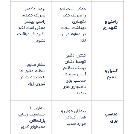
ممکن است لثه
نرمتر و کمتر
را تحریک کند،
تحریک کننده،
راحتی و
نگهداری
راحتی بیشتر،
نگهداری
بهداشت سخت
ممکن است لکه
تر، مقاوم در برابر
بگیرد اگر مراقبت
لکه
نشود
کنترل دقیق
توسط دندان
فشار ملایم،
پزشک، تنظیم
کنترل و
تنظیم دقیق اما
آسان سیم ها،
تنظیم
با محدودیت در
مناسب برای
نیروی زیاد
ناهنجاری های
شدید
بیماران با
بیماران جوان و
مناسب
حساسیت زیبایی،
فعال، کودکان،
برای
بزرگسالان،
موارد شدید
محیطهای کاری