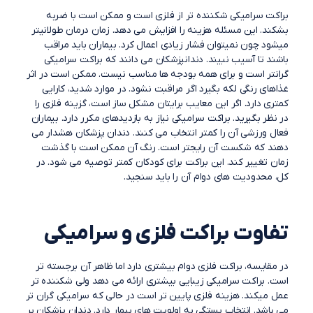
براکت سرامیکی شکننده تر از فلزی است و ممکن است با ضربه
بشکند. این مسئله هزینه را افزایش می دهد. زمان درمان طولانیتر
میشود چون نمیتوان فشار زیادی اعمال کرد. بیماران باید مراقب
باشند تا آسیب نبیند. دندانپزشکان می دانند که براکت سرامیکی
گرانتر است و برای همه بودجه ها مناسب نیست. ممکن است در اثر
غذاهای رنگی لکه بگیرد اگر مراقبت نشود. در موارد شدید، کارایی
کمتری دارد. اگر این معایب برایتان مشکل ساز است، گزینه فلزی را
در نظر بگیرید. براکت سرامیکی نیاز به بازدیدهای مکرر دارد. بیماران
فعال ورزشی آن را کمتر انتخاب می کنند. دندان پزشکان هشدار می
دهند که شکست آن رایجتر است. رنگ آن ممکن است با گذشت
زمان تغییر کند. این براکت برای کودکان کمتر توصیه می شود. در
کل، محدودیت های دوام آن را باید سنجید.
تفاوت براکت فلزی و سرامیکی
در مقایسه، براکت فلزی دوام بیشتری دارد اما ظاهر آن برجسته تر
است. براکت سرامیکی زیبایی بیشتری ارائه می دهد ولی شکننده تر
عمل میکند. هزینه فلزی پایین تر است در حالی که سرامیکی گران تر
می باشد. انتخاب بستگی به اولویت های بیمار دارد. دندان پزشکان بر