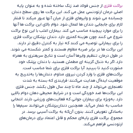
براکت فلزی
از جنس فولاد ضد زنگ ساخته شده و به عنوان پایه
اصلی درمان ارتودنسی عمل می کند. این براکت ها روی سطح دندان
چسبانده می شوند و وایرهای فلزی از میان آنها عبور میکند تا فشار
لازم برای جابجایی دندان ها اعمال شود. دوام بالای این براکت ها آنها
را برای موارد پیچیده مناسب می کند. بیماران اغلب با این نوع براکت
شروع می کنند چون هزینه کمتری دارد. دندان پزشکان براکت فلزی
را برای بیمارانی توصیه می کنند که نیاز به کنترل دقیق تر دارند.
این براکت ها در برابر ضربه مقاوم هستند و کمتر شکسته می شوند.
در طول درمان، تنظیم وایرها آسان است و نتایج سریعتری به همراه
دارد. اگر به دنبال گزینه ای مطمئن هستید، با دندان پزشک خود
مشورت کنید تا ببینید آیا براکت فلزی برای شما مناسب است.
براکت‌های فلزی با وارد کردن نیروی مداوم، دندان‌ها را به‌تدریج به
موقعیت ایده‌آل هدایت می‌کنند؛ فرایندی که بسته به شدت
ناهنجاری می‌تواند از چند ماه تا چند سال طول بکشد. جنس فلزی
این براکت‌ها ضد خوردگی است و در شرایط محیطی دهان دوام بالایی
دارد. به‌ویژه برای بیماران جوانی که فعالیت‌های ورزشی دارند، انتخابی
مناسب به شمار می‌آید. همچنین دندان‌پزشکان می‌توانند سیم‌ها را
به‌سادگی تعویض کنند، بدون آن‌که به براکت آسیبی برسد. در
مجموع، براکت فلزی پایه‌ای محکم و قابل اعتماد برای درمان‌های
ارتودنسی فراهم می‌کند.