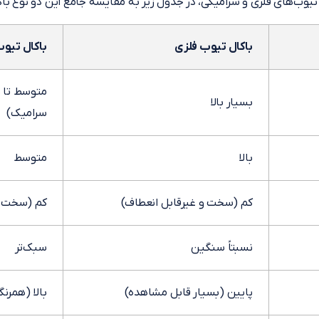
تیوب‌های فلزی و سرامیکی، در جدول زیر به مقایسه جامع این دو نوع باک
باکال تیوب فلزی
باکال تیو
متوسط تا پ
بسیار بالا
سرامیک)
بالا
متوسط
کم (سخت و غیرقابل انعطاف)
کم (سخت و
نسبتاً سنگین
سبک‌تر
پایین (بسیار قابل مشاهده)
بالا (همرن