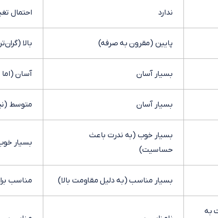
ندارد
احتمال تغی
پایین (مقرون به صرفه)
بالا (گران‌تر
بسیار آسان
آسان (اما 
بسیار آسان
متوسط (نیاز
بسیار خوب (به ندرت باعث
بسیار خوب
حساسیت)
بسیار مناسب (به دلیل مقاومت بالا)
مناسب برا
 به