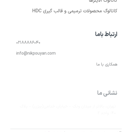
کاتالوگ محصولات ترمیمی و قالب گیری HDC
ارتباط باما
۰۲۱۸۸۸۸۶۰۴۰
info@nikpouyan.com
همکاری با ما
نشانی ما
تهران، بالاتر از میدان ونک – خیابان خدامی(بیژن) – پلاک
۴۰- واحد ۲