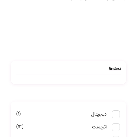
دسته‌ها
دیجیتال
1
اتچمنت
13