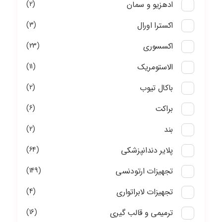
ادهزیو و سمان
2
اکسترا اورال
3
اکسسوری
23
الاستومریک
11
باکال تیوب
2
براکت
6
بند
2
پلایر دندانپزشکی
64
تجهیزات ارتودنسی
149
تجهیزات لابراتواری
4
ترمیمی و قالب گیری
16