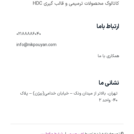
کاتالوگ محصولات ترمیمی و قالب گیری HDC
ارتباط باما
۰۲۱۸۸۸۸۶۰۴۰
info@nikpouyan.com
همکاری با ما
نشانی ما
تهران، بالاتر از میدان ونک – خیابان خدامی(بیژن) – پلاک
۴۰- واحد ۲
© توسعه داده شده توسط
امیر حریری
|
شرایط و قوانین